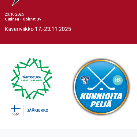
23.10.2025
Uutinen
-
Cobrat U9
Kaveriviikko 17.-23.11.2025