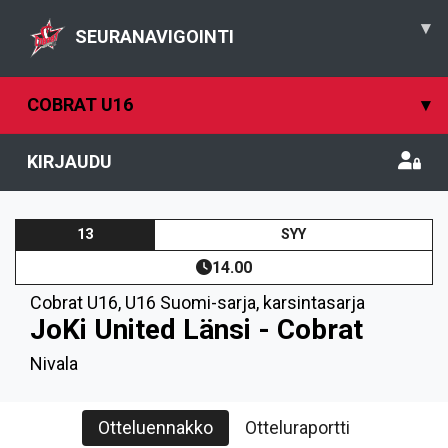
▾
SEURANAVIGOINTI
COBRAT U16
▾
KIRJAUDU
13
SYY
14.00
Cobrat U16
,
U16 Suomi-sarja, karsintasarja
JoKi United Länsi - Cobrat
Nivala
Otteluennakko
Otteluraportti