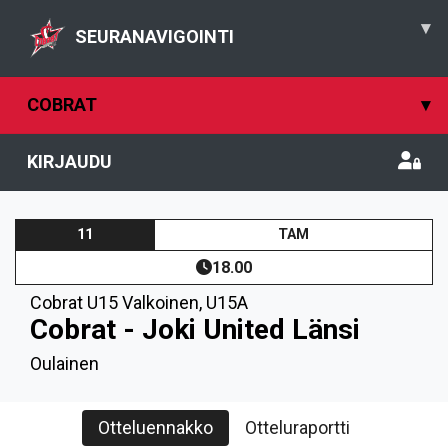
▾
SEURANAVIGOINTI
COBRAT
▾
KIRJAUDU
11
TAM
18.00
Cobrat U15 Valkoinen
,
U15A
Cobrat - Joki United Länsi
Oulainen
Otteluennakko
Otteluraportti