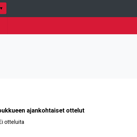
▾
oukkueen ajankohtaiset ottelut
Ei otteluita