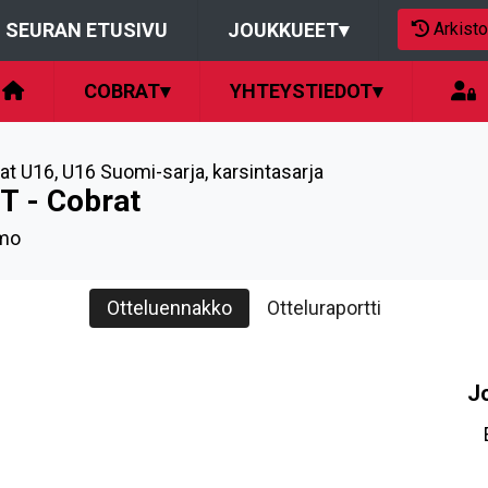
Arkisto
SEURAN ETUSIVU
JOUKKUEET
▾
COBRAT
▾
YHTEYSTIEDOT
▾
at U16
,
U16 Suomi-sarja, karsintasarja
T - Cobrat
mo
Otteluennakko
Otteluraportti
J