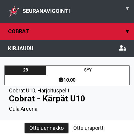
▾
SEURANAVIGOINTI
COBRAT
▾
KIRJAUDU
28
SYY
10.00
Cobrat U10
,
Harjoituspelit
Cobrat - Kärpät U10
Oula Areena
Otteluennakko
Otteluraportti