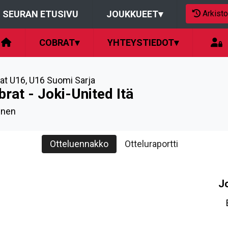
Arkisto
SEURAN ETUSIVU
JOUKKUEET
▾
COBRAT
▾
YHTEYSTIEDOT
▾
at U16
,
U16 Suomi Sarja
rat - Joki-United Itä
inen
Otteluennakko
Otteluraportti
J