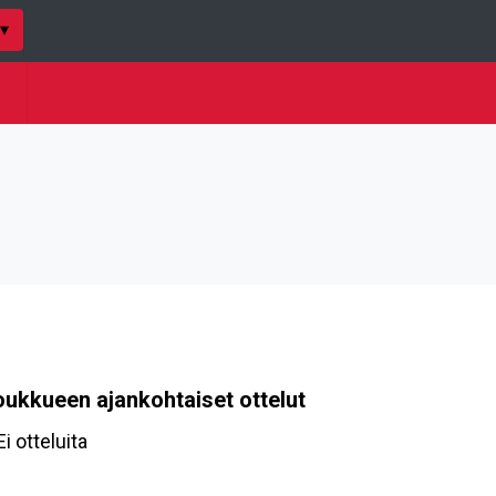
▾
oukkueen ajankohtaiset ottelut
Ei otteluita