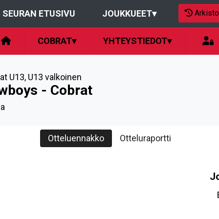
Arkisto
SEURAN ETUSIVU
JOUKKUEET
▾
COBRAT
▾
YHTEYSTIEDOT
▾
at U13
,
U13 valkoinen
wboys - Cobrat
la
Otteluennakko
Otteluraportti
J