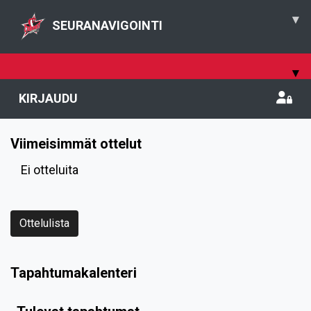
▾
SEURANAVIGOINTI
▾
KIRJAUDU
Viimeisimmät ottelut
Ei otteluita
Ottelulista
Tapahtumakalenteri